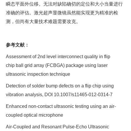
瞬态平面外位移。无法对缺陷确切的定位和大小当量进行
准确的评估。激光超声显微镜虽然能实现更为精准的检
测，但尚有大量技术难题需要攻克。
参考文献：
Assessment of 2nd level interconnect quality in flip
chip ball grid array (FCBGA) package using laser
ultrasonic inspection technique
Detection of solder bump defects on a flip chip using
vibration analysis, DOI 10.1007/s11465-012-0314-7
Enhanced non-contact ultrasonic testing using an air-
coupled optical microphone
Air-Coupled and Resonant Pulse-Echo Ultrasonic