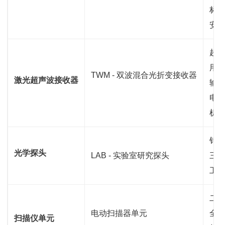
标称功
安装
超声
用
TWM - 双波混合光折变接收器
激光超声波接收器
输
电子
机
针对
光学探头
LAB - 实验室研究探头
三种
工业
二
电动扫描器单元
全行
扫描仪单元