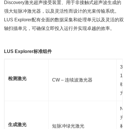
Discovery激光超声接受装置、用于非接触式超声波生成的
强大短脉冲激光器，以及灵活性而设计的光束传输系统。
LUS Explorer配有全面的数据采集和处理单元以及灵活的双
轴扫描单元，可确保立即投入运行并实现卓越的效率。
LUS Explorer标准组件
3W
10
检测激光
CW – 连续波激光器
稳频
光纤
Nd
光波
生成激光
短脉冲绿光激光
标称