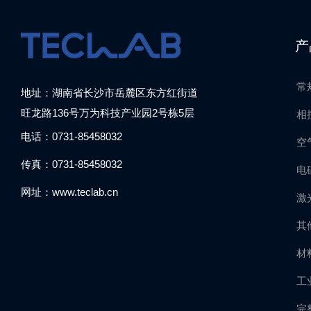
产
常
地址：湖南省长沙市岳麓区东方红街道
旺龙路136号万为科技产业园2号栋5层
相
电话：0731-85458032
空
传真：0731-85458032
电
网址：www.teclab.cn
激
其
材
工
完